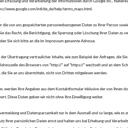
enen Erfassung und Verarbeitung der Informationen durch Google Inc.. Nähe
tps://www.google.com/intl/de_de/help/terms_maps.html.
über die von uns gespeicherten personenbezogenen Daten zu Ihrer Person so
as Recht, die Berichtigung, die Sperrung oder Löschung Ihrer Daten zu verla
n Sie sich bitte an die im Impressum genannte Adresse.
er Übertragung vertraulicher Inhalte, wie zum Beispiel der Anfragen, die Sie
Adresszeile des Browsers von "http://" auf "https://" wechselt und an dem Sch
 die Sie an uns übermitteln, nicht von Dritten mitgelesen werden.
n, werden Ihre Angaben aus dem Kontaktformular inklusive der von Ihnen d
ert. Diese Daten geben wir nicht ohne Ihre Einwilligung weiter.
rmeidung und Datensparsamkeit nur in dem Ausmaß und so lange, wie es zu
z Ihrer persönlichen Daten ernst und halten uns bei Erhebung und Verarbe