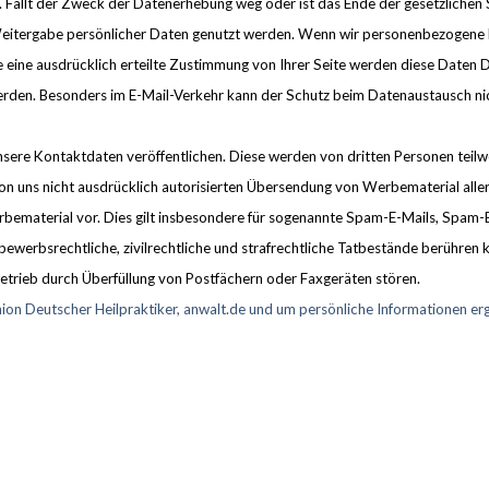
. Fällt der Zweck der Datenerhebung weg oder ist das Ende der gesetzlichen 
eitergabe persönlicher Daten genutzt werden. Wenn wir personenbezogene D
e eine ausdrücklich erteilte Zustimmung von Ihrer Seite werden diese Daten Dr
werden. Besonders im E-Mail-Verkehr kann der Schutz beim Datenaustausch ni
nsere Kontaktdaten veröffentlichen. Diese werden von dritten Personen tei
on uns nicht ausdrücklich autorisierten Übersendung von Werbematerial aller 
material vor. Dies gilt insbesondere für sogenannte Spam-E-Mails, Spam-Br
ewerbsrechtliche, zivilrechtliche und strafrechtliche Tatbestände berühre
trieb durch Überfüllung von Postfächern oder Faxgeräten stören.
on Deutscher Heilpraktiker, anwalt.de und um persönliche Informationen er