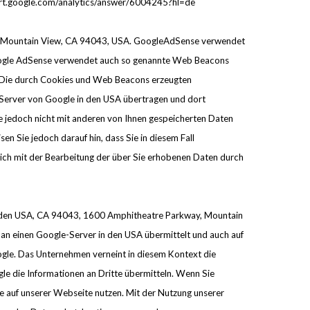
port.google.com/analytics/answer/6004245?hl=de
y, Mountain View, CA 94043, USA. GoogleAdSense verwendet
 Google AdSense verwendet auch so genannte Web Beacons
. Die durch Cookies und Web Beacons erzeugten
 Server von Google in den USA übertragen und dort
 jedoch nicht mit anderen von Ihnen gespeicherten Daten
n Sie jedoch darauf hin, dass Sie in diesem Fall
sich mit der Bearbeitung der über Sie erhobenen Daten durch
 in den USA, CA 94043, 1600 Amphitheatre Parkway, Mountain
an einen Google-Server in den USA übermittelt und auch auf
ogle. Das Unternehmen verneint in diesem Kontext die
e die Informationen an Dritte übermitteln. Wenn Sie
e auf unserer Webseite nutzen. Mit der Nutzung unserer