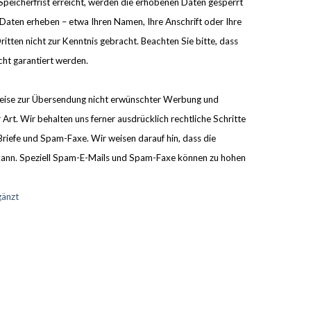
Speicherfrist erreicht, werden die erhobenen Daten gesperrt
aten erheben – etwa Ihren Namen, Ihre Anschrift oder Ihre
itten nicht zur Kenntnis gebracht. Beachten Sie bitte, dass
cht garantiert werden.
lweise zur Übersendung nicht erwünschter Werbung und
Art. Wir behalten uns ferner ausdrücklich rechtliche Schritte
iefe und Spam-Faxe. Wir weisen darauf hin, dass die
n kann. Speziell Spam-E-Mails und Spam-Faxe können zu hohen
gänzt