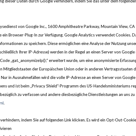
tung dieser Daten durch Google verhindern, indem Sie das unter dem folgende
sedienst von Google Inc., 1600 Amphitheatre Parkway, Mountain View, CA 9
 ein Browser-Plug-In zur Verfügung. Google Analytics verwendet Cookies. Da
Informationen zu speichern. Diese ermöglichen eine Analyse der Nutzung un
schließlich Ihrer IP-Adresse) werden in der Regel an einen Server von Googl
Code „gat._anonymizeIp();“ erweitert wurde, um eine anonymisierte Erfassung
von Mitgliedstaaten der Europäischen Union oder in anderen Vertragsstaate
. Nur in Ausnahmefällen wird die volle IP-Adresse an einen Server von Googl
s und ist beim „Privacy Shield“-Programm des US-Handelsministeriums regis
bezüglich zu verfassen und andere diesbezügliche Dienstleistungen an uns zu 
ml
.
verhindern, indem Sie auf folgenden Link klicken. Es wird ein Opt-Out-Cookie 
ivieren