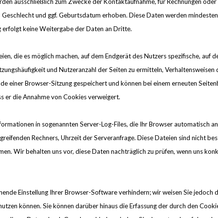
werden ausschließlich zum Zwecke der Kontaktaufnahme, für Rechnungen oder
 Geschlecht und ggf. Geburtsdatum erhoben. Diese Daten werden mindestens
g erfolgt keine Weitergabe der Daten an Dritte.
ien, die es möglich machen, auf dem Endgerät des Nutzers spezifische, auf 
zungshäufigkeit und Nutzeranzahl der Seiten zu ermitteln, Verhaltensweisen 
Ende einer Browser-Sitzung gespeichert und können bei einem erneuten Seite
ass er die Annahme von Cookies verweigert.
formationen in sogenannten Server-Log-Files, die Ihr Browser automatisch an
greifenden Rechners, Uhrzeit der Serveranfrage. Diese Dateien sind nicht 
en. Wir behalten uns vor, diese Daten nachträglich zu prüfen, wenn uns kon
nde Einstellung Ihrer Browser-Software verhindern; wir weisen Sie jedoch dar
nutzen können. Sie können darüber hinaus die Erfassung der durch den Cook