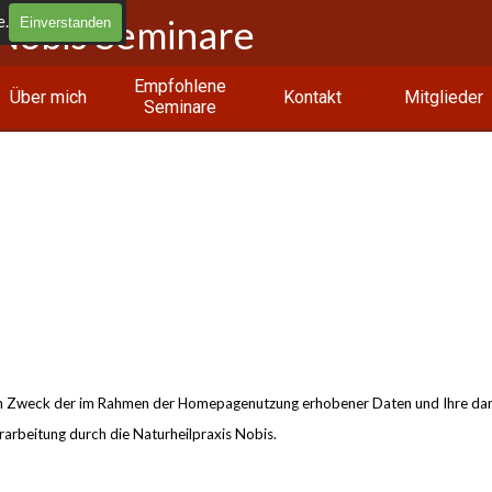
e.
Nobis Seminare
Einverstanden
Menü überspringen
Empfohlene
Über mich
Kontakt
Mitglieder
Seminare
den Zweck der im Rahmen der Homepagenutzung erhobener Daten und Ihre dam
rarbeitung durch die Naturheilpraxis Nobis.