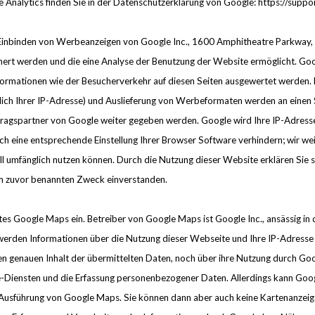
Analytics finden Sie in der Datenschutzerklärung von Google: https://sup
 Einbinden von Werbeanzeigen von Google Inc., 1600 Amphitheatre Parkwa
ichert werden und die eine Analyse der Benutzung der Website ermöglicht.
formationen wie der Besucherverkehr auf diesen Seiten ausgewertet werden
ßlich Ihrer IP-Adresse) und Auslieferung von Werbeformaten werden an einen
ragspartner von Google weiter gegeben werden. Google wird Ihre IP-Adresse
h eine entsprechende Einstellung Ihrer Browser Software verhindern; wir weise
ll umfänglich nutzen können. Durch die Nutzung dieser Website erklären Sie 
em zuvor benannten Zweck einverstanden.
nstes Google Maps ein. Betreiber von Google Maps ist Google Inc., ansässig
erden Informationen über die Nutzung dieser Webseite und Ihre IP-Adresse 
en genauen Inhalt der übermittelten Daten, noch über ihre Nutzung durch Go
Diensten und die Erfassung personenbezogener Daten. Allerdings kann Googl
e Ausführung von Google Maps. Sie können dann aber auch keine Kartenanzeig